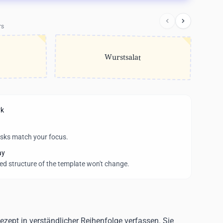
rs
i
Wurstsalat
rk
asks match your focus.
ay
wed structure of the template won't change.
Rezept in verständlicher Reihenfolge verfassen. Sie