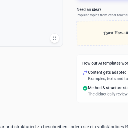
Need an idea?
Popular topics from other teache
Toast Hawai
How our AI templates wo
Content gets adapted
Examples, texts and t
Method & structure st
The didactically revie
ar und strukturiert zu beschreiben, indem sie ein vollständiges 