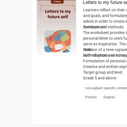
Letters to my future se
Learners reflect on their c
and goals, and formulate t
selves in order to create
development.
Contents and methods:
The worksheet provides s
personal letter to one's f
serve as inspiration. Th
creation of a time capsul
Skills:
such as photos or notes a
Self-reflection and intro
Formulation of personal 
Creative and written exp
Target group and level:
Grade 5 and above
non-subject specific conten
Politics
English