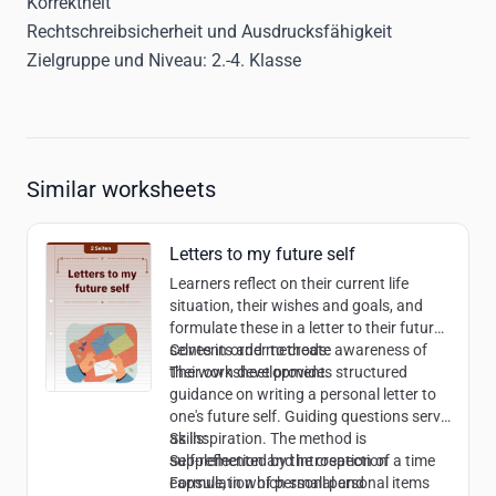
Korrektheit
Rechtschreibsicherheit und Ausdrucksfähigkeit
Zielgruppe und Niveau:
2.-4. Klasse
Similar worksheets
Letters to my future self
Learners reflect on their current life
situation, their wishes and goals, and
formulate these in a letter to their future
selves in order to create awareness of
Contents and methods:
their own development.
The worksheet provides structured
guidance on writing a personal letter to
one's future self. Guiding questions serve
as inspiration. The method is
Skills:
supplemented by the creation of a time
Self-reflection and introspection
capsule, in which small personal items
Formulation of personal and