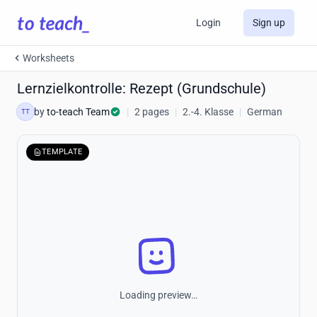
Login
Sign up
Worksheets
Lernzielkontrolle: Rezept (Grundschule)
by
to-teach Team
|
2 pages
|
2.-4. Klasse
|
German
TT
TEMPLATE
Loading preview…