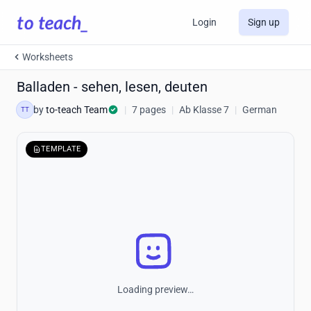
Login
Sign up
Worksheets
Balladen - sehen, lesen, deuten
by
to-teach Team
|
7 pages
|
Ab Klasse 7
|
German
TT
TEMPLATE
Loading preview…