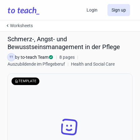
Login
Sign up
Worksheets
Schmerz-, Angst- und
Bewusstseinsmanagement in der Pflege
by
to-teach Team
|
8 pages
|
TT
Auszubildende im Pflegeberuf
|
Health and Social Care
TEMPLATE