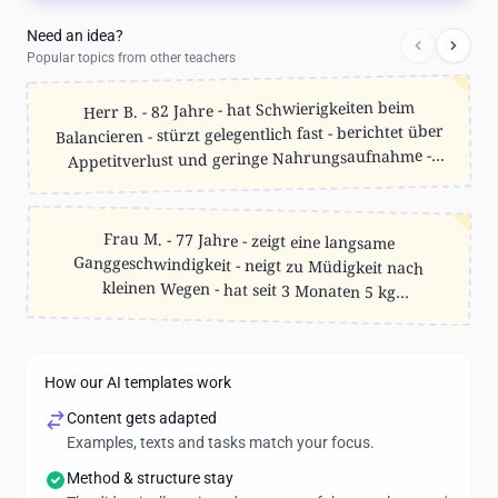
Need an idea?
Popular topics from other teachers
Herr B. - 82 Jahre - hat Schwierigkeiten beim
Balancieren - stürzt gelegentlich fast - berichtet über
Appetitverlust und geringe Nahrungsaufnahme -
Hinweis: Balancierprobleme und Beinahe-Stürze
deuten auf Sturzrisiko hin - Appetitverlust und
geringe Nahrungsaufnahme zeigen ein erhöhtes
Frau M. - 77 Jahre - zeigt eine langsame
Ganggeschwindigkeit - neigt zu Müdigkeit nach
kleinen Wegen - hat seit 3 Monaten 5 kg
Körpergewicht verloren - Hinweis: Langsamer Gang
und Müdigkeit steigern das Sturzrisiko - signifikanter
Ernährungsrisiko.
Gewichtsverlust deutet auf Ernährungsrisiko hin.
How our AI templates work
Content gets adapted
Examples, texts and tasks match your focus.
Method & structure stay