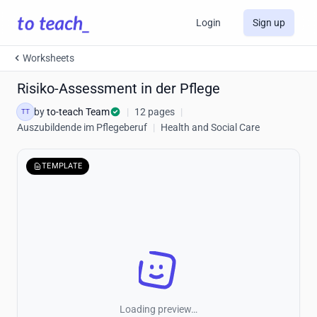
Login
Sign up
Worksheets
Risiko-Assessment in der Pflege
by
to-teach Team
|
12 pages
|
TT
Auszubildende im Pflegeberuf
|
Health and Social Care
TEMPLATE
Loading preview…