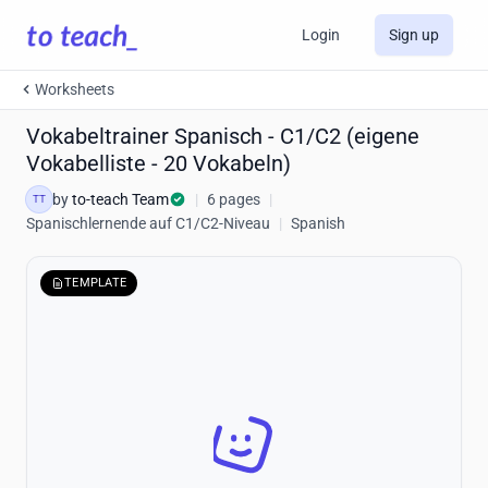
Login
Sign up
Worksheets
Vokabeltrainer Spanisch - C1/C2 (eigene
Vokabelliste - 20 Vokabeln)
by
to-teach Team
|
6 pages
|
TT
Spanischlernende auf C1/C2-Niveau
|
Spanish
TEMPLATE