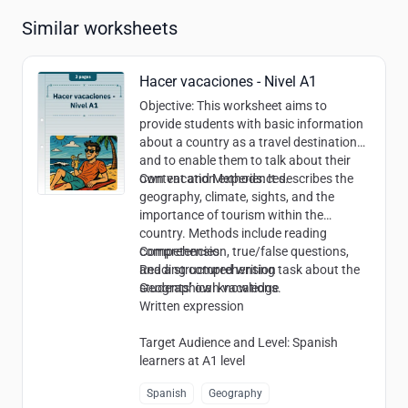
Similar worksheets
Hacer vacaciones - Nivel A1
Objective
: This worksheet aims to
provide students with basic information
about a country as a travel destination
and to enable them to talk about their
own vacation experiences.
Content and Methods
: It describes the
geography, climate, sights, and the
importance of tourism within the
country. Methods include reading
comprehension, true/false questions,
Competencies
:
and a structured writing task about the
Reading comprehension
students’ own vacations.
Geographical knowledge
Written expression
Target Audience and Level
: Spanish
learners at A1 level
Spanish
Geography