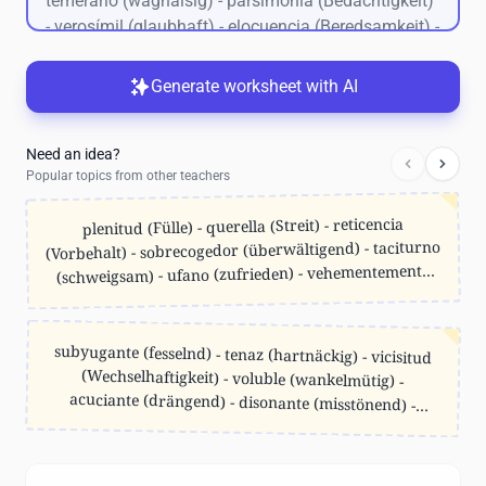
Generate worksheet with AI
Need an idea?
Popular topics from other teachers
plenitud (Fülle) - querella (Streit) - reticencia
(Vorbehalt) - sobrecogedor (überwältigend) - taciturno
(schweigsam) - ufano (zufrieden) - vehementemente
(leidenschaftlich) - aborigen (ursprünglich) - bisoño
(unerfahren) - culminación (Höhepunkt) - desazón
(Unbehagen) - efusión (Ausströmung) - gravitación
subyugante (fesselnd) - tenaz (hartnäckig) - vicisitud
(Wechselhaftigkeit) - voluble (wankelmütig) -
acuciante (drängend) - disonante (misstönend) -
equívoco (zweideutig) - fastuoso (prächtig) -
idiosincrasia (Eigenart) - intransigente
(kompromisslos) - lacónico (kurz angebunden) -
magnánimo (großmütig) - nefasto (unheilvoll) -
perentorio (dringlich) - reticente (zurückhaltend) -
sopesar (abwägen) - trivial (belanglos) - ubérrimo
(Anziehung) - impetuoso (unbändig) - ineficaz
(unwirksam) - loable (lobenswert) - obnubilación
(Verwirrung) - pernicioso (schädlich) - resignación
(Ergebenheit) - temeridad (Leichtsinn)