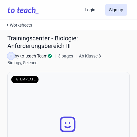
Login
Sign up
Worksheets
Trainingscenter - Biologie:
Anforderungsbereich III
by
to-teach Team
|
3 pages
|
Ab Klasse 8
|
TT
Biology, Science
TEMPLATE