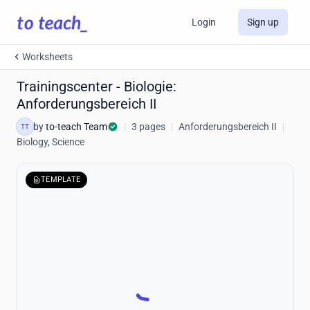
Login
Sign up
Worksheets
Trainingscenter - Biologie:
Anforderungsbereich II
by
to-teach Team
|
3 pages
|
Anforderungsbereich II
|
TT
Biology, Science
TEMPLATE