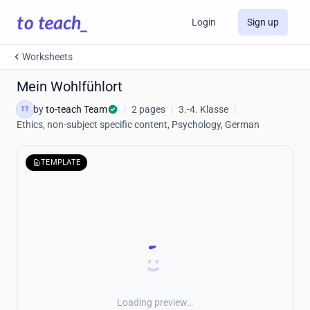
Login
Sign up
Worksheets
Mein Wohlfühlort
by
to-teach Team
|
2 pages
|
3.-4. Klasse
|
TT
Ethics, non-subject specific content, Psychology, German
TEMPLATE
Loading preview…