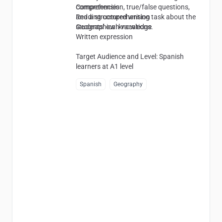
comprehension, true/false questions,
Competencies
:
and a structured writing task about the
Reading comprehension
students’ own vacations.
Geographical knowledge
Written expression
Target Audience and Level
: Spanish
learners at A1 level
Spanish
Geography