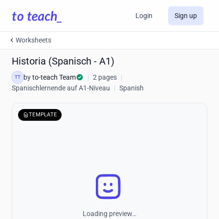
Login
Sign up
Worksheets
Historia (Spanisch - A1)
by
to-teach Team
|
2 pages
|
TT
Spanischlernende auf A1-Niveau
|
Spanish
TEMPLATE
Loading preview…