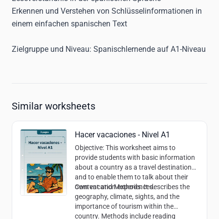
Erkennen und Verstehen von Schlüsselinformationen in
einem einfachen spanischen Text
Zielgruppe und Niveau:
Spanischlernende auf A1-Niveau
Similar worksheets
Hacer vacaciones - Nivel A1
Objective
: This worksheet aims to
provide students with basic information
about a country as a travel destination
and to enable them to talk about their
own vacation experiences.
Content and Methods
: It describes the
geography, climate, sights, and the
importance of tourism within the
country. Methods include reading