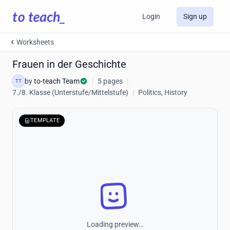
Login
Sign up
Worksheets
Frauen in der Geschichte
by
to-teach Team
|
5 pages
|
TT
7./8. Klasse (Unterstufe/Mittelstufe)
|
Politics, History
TEMPLATE
Loading preview…