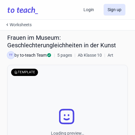
Login
Sign up
Worksheets
Frauen im Museum:
Geschlechterungleichheiten in der Kunst
by
to-teach Team
|
5 pages
|
Ab Klasse 10
|
Art
TT
TEMPLATE
Loading preview…