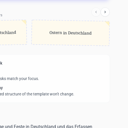
rs
tschland
Ostern in Deutschland
rk
asks match your focus.
ay
wed structure of the template won't change.
tage und Feste in Deutschland und das Erfassen