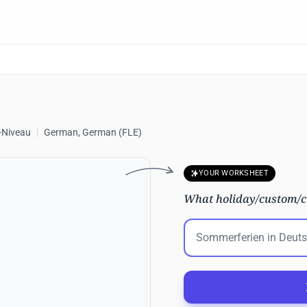
-Niveau
|
German, German (FLE)
YOUR WORKSHEET
What holiday/custom/cul