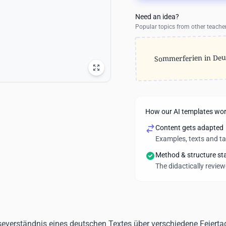
Need an idea?
Popular topics from other teache
Sommerferien in Deu
How our AI templates wo
Content gets adapted
Examples, texts and t
Method & structure st
The didactically revie
Leseverständnis eines deutschen Textes über verschiedene Feier