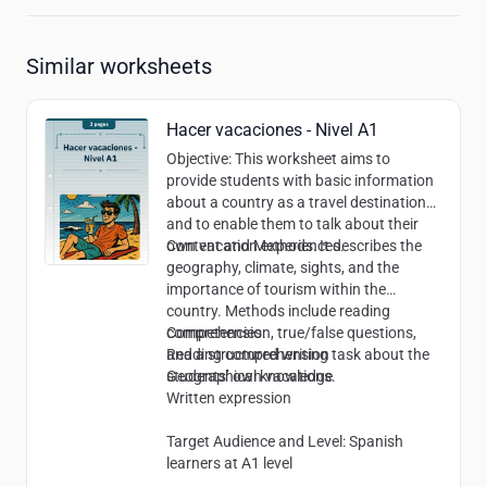
Similar worksheets
Hacer vacaciones - Nivel A1
Objective
: This worksheet aims to
provide students with basic information
about a country as a travel destination
and to enable them to talk about their
own vacation experiences.
Content and Methods
: It describes the
geography, climate, sights, and the
importance of tourism within the
country. Methods include reading
comprehension, true/false questions,
Competencies
:
and a structured writing task about the
Reading comprehension
students’ own vacations.
Geographical knowledge
Written expression
Target Audience and Level
: Spanish
learners at A1 level