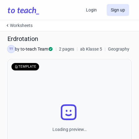
Login
Sign up
Worksheets
Erdrotation
by
to-teach Team
|
2 pages
|
ab Klasse 5
|
Geography
TT
TEMPLATE
Loading preview…