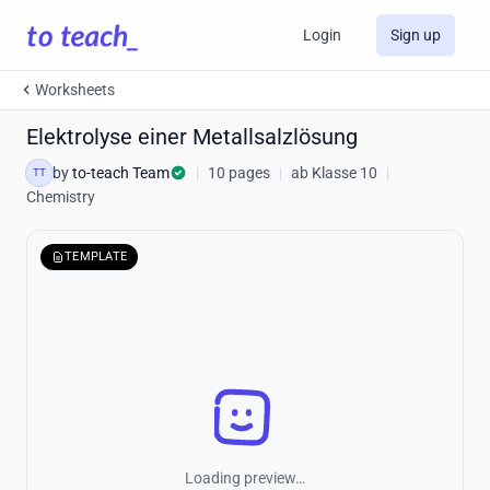
Login
Sign up
Worksheets
Elektrolyse einer Metallsalzlösung
by
to-teach Team
|
10 pages
|
ab Klasse 10
|
TT
Chemistry
TEMPLATE
Loading preview…