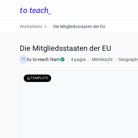
Worksheets
Die Mitgliedsstaaten der EU
Die Mitgliedsstaaten der EU
by
to-teach Team
|
4 pages
|
Mittelstufe
|
Geography,
TT
TEMPLATE