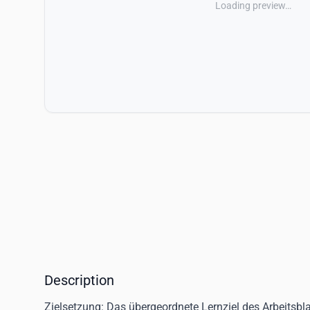
Loading preview…
Description
Zielsetzung:
Das übergeordnete Lernziel des Arbeitsbla