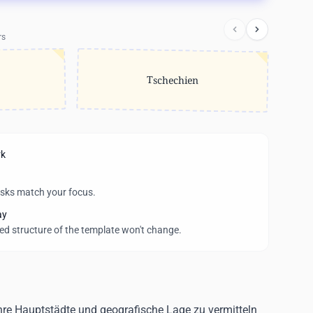
rs
Tschechien
rk
asks match your focus.
ay
wed structure of the template won't change.
ihre Hauptstädte und geografische Lage zu vermitteln