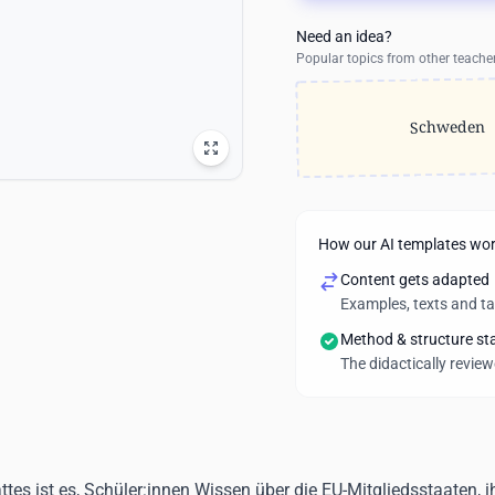
Need an idea?
Popular topics from other teache
Schweden
How our AI templates wo
Content gets adapted
Examples, texts and t
Method & structure st
The didactically revie
ttes ist es, Schüler:innen Wissen über die EU-Mitgliedsstaaten, 