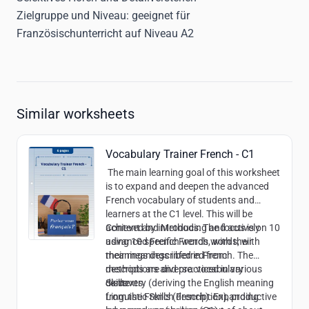
Zielgruppe und Niveau:
geeignet für
Französischunterricht auf Niveau A2
Similar worksheets
Vocabulary Trainer French - C1
The main learning goal of this worksheet
is to expand and deepen the advanced
French vocabulary of students and
learners at the C1 level. This will be
achieved by introducing and actively
Content and Methods:
The focus is on 10
using 10 specific French words, with
advanced French words, with their
their meanings inferred from
meanings described in French. The
descriptions and practiced in various
methods are diverse: vocabulary
contexts.
discovery (deriving the English meaning
Skills:
from the French description), productive
Linguistic Skills (French): Expanding