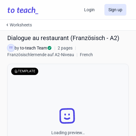
Login
Sign up
Worksheets
Dialogue au restaurant (Französisch - A2)
by
to-teach Team
|
2 pages
|
TT
Französischlernende auf A2-Niveau
|
French
TEMPLATE
Loading preview…