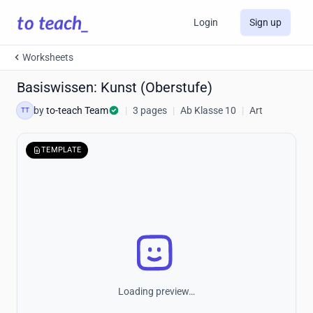
Login
Sign up
Worksheets
Basiswissen: Kunst (Oberstufe)
by
to-teach Team
|
3 pages
|
Ab Klasse 10
|
Art
TT
TEMPLATE
Loading preview…