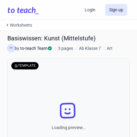
Login
Sign up
Worksheets
Basiswissen: Kunst (Mittelstufe)
by
to-teach Team
|
3 pages
|
Ab Klasse 7
|
Art
TT
TEMPLATE
Loading preview…