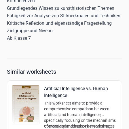
Kompetenzen:
Grundlegendes Wissen zu kunsthistorischen Themen
Fähigkeit zur Analyse von Stilmerkmalen und Techniken
Kritische Reflexion und eigenständige Fragestellung
Zielgruppe und Niveau:
Ab Klasse 7
Similar worksheets
Artificial Intelligence vs. Human
Intelligence
This worksheet aims to provide a
comprehensive comparison between
artificial and human intelligence,
specifically focusing on the mechanisms
of creativity and memory. It encourages
Content and methods:
The worksheet