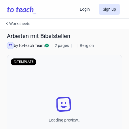
Login
Sign up
Worksheets
Arbeiten mit Bibelstellen
by
to-teach Team
|
2 pages
|
|
Religion
TT
TEMPLATE
Loading preview…